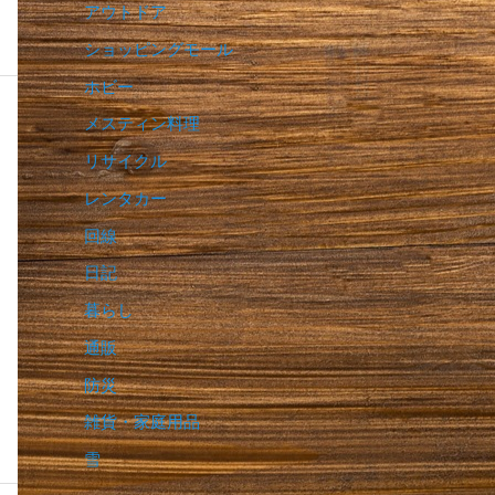
アウトドア
ショッピングモール
ホビー
メスティン料理
リサイクル
レンタカー
回線
日記
暮らし
通販
防災
雑貨・家庭用品
雪