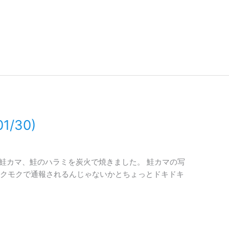
/30)
鮭カマ、鮭のハラミを炭火で焼きました。 鮭カマの写
クモクで通報されるんじゃないかとちょっとドキドキ