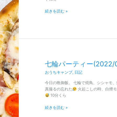
(2022/2/20)
続きを読む »
七
七輪パーティー(2022/01
輪
おうちキャンプ
,
日記
パ
ー
今日の晩御飯。 七輪で焼鳥、シシャモ、
テ
真撮るの忘れた
火起こしの時、白煙モ
ィ
10分くら
ー
(2022/01/30)
続きを読む »