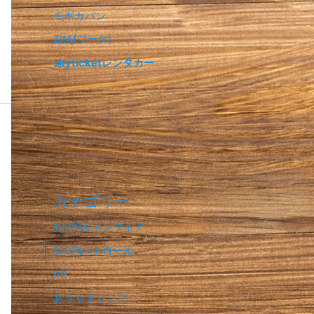
モギカバン
ZitA(ジータ)
skyticketレンタカー
カテゴリー
100均キャンプギア
100均パトロール
PR
おうちキャンプ