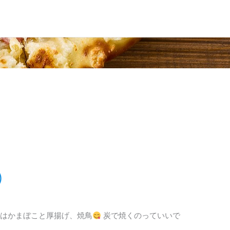
)
はかまぼこと厚揚げ、焼鳥
炭で焼くのっていいで