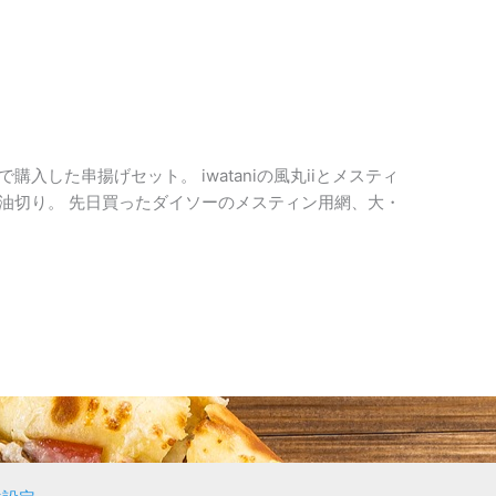
入した串揚げセット。 iwataniの風丸iiとメスティ
油切り。 先日買ったダイソーのメスティン用網、大・