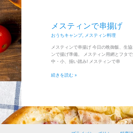
メ
メスティンで串揚げ
ス
おうちキャンプ
,
メスティン料理
テ
ィ
メスティンで串揚げ 今日の晩御飯、生協で購
ン
ンで揚げ準備。 メスティン用網とフタで
で
中・小、揃い踏み! メスティンで串
串
揚
続きを読む »
げ