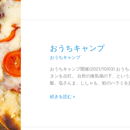
お
おうちキャンプ
う
おうちキャンプ
ち
キ
おうちキャンプ開催(2021/10/03)
ャ
タンを点灯。 台所の換気扇の下、とい
ン
飯。塩さんま、ししゃも、鮭のハラミを
プ
続きを読む »