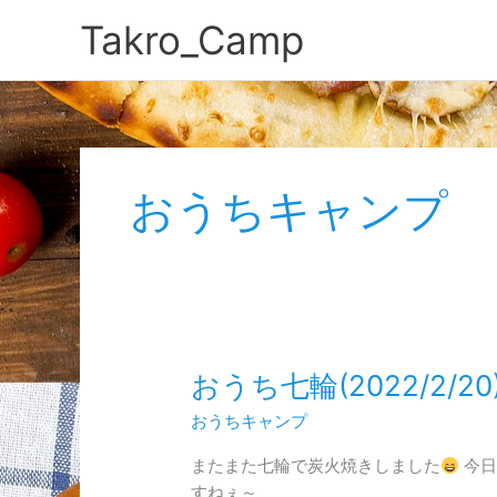
内
Takro_Camp
容
を
ス
キ
ッ
プ
おうちキャンプ
お
おうち七輪(2022/2/20
う
おうちキャンプ
ち
七
またまた七輪で炭火焼きしました
今日
輪
すねぇ～