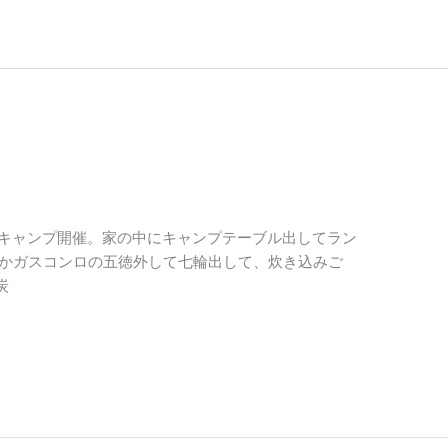
 おうちキャンプ開催。家の中にキャンプテーブル出してラン
うかガスコンロの五徳外して七輪出して、炊き込みご
炭