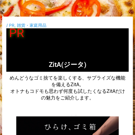
内
容
を
ス
/
PR
,
雑貨・家庭用品
PR
キ
ッ
プ
ZitA(ジータ)
めんどうなゴミ捨てを楽しくする、サプライズな機能
を備えるZitA。
オトナもコドモも思わず何度も試したくなるZitAだけ
の魅力をご紹介します。