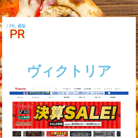
内
容
を
ス
/
PR
,
通販
PR
キ
ッ
プ
ヴィクトリア