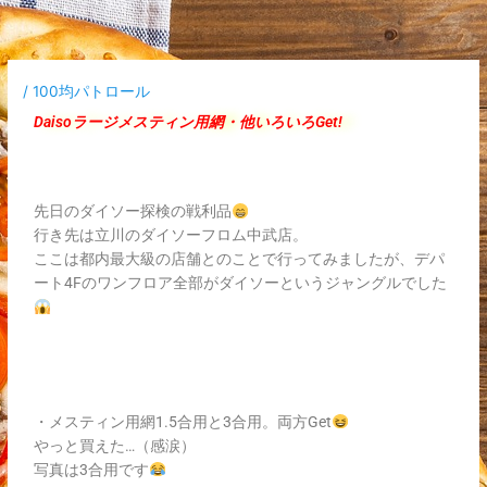
内
容
を
ス
/
100均パトロール
キ
Daisoラージメスティン用網・他いろいろGet!
ッ
プ
先日のダイソー探検の戦利品
行き先は立川のダイソーフロム中武店。
ここは都内最大級の店舗とのことで行ってみましたが、デパ
ート4Fのワンフロア全部がダイソーというジャングルでした
・メスティン用網1.5合用と3合用。両方Get
やっと買えた…（感涙）
写真は3合用です